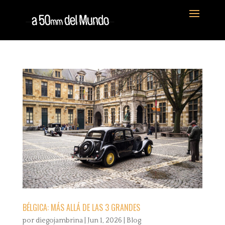
BÉLGICA: MÁS ALLÁ DE LAS 3 GRANDES
por
diegojambrina
|
Jun 1, 2026
|
Blog