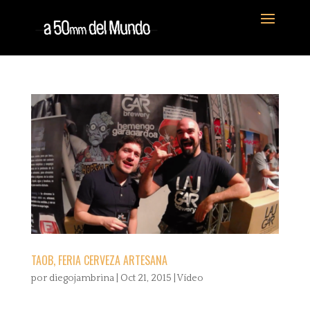
TAOB, FERIA CERVEZA ARTESANA
por
diegojambrina
|
Oct 21, 2015
|
Vídeo