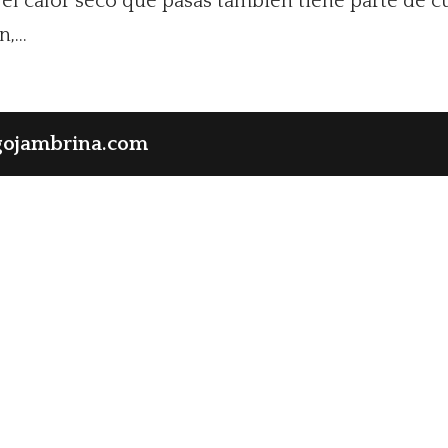
e el calor seco que pasas también tiene parte de
...
gojambrina.com