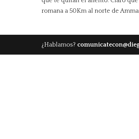
que te quitan el aliento. Claro qu
romana a 50Km al norte de Amman,
¿Hablamos?
comunicatecon@die