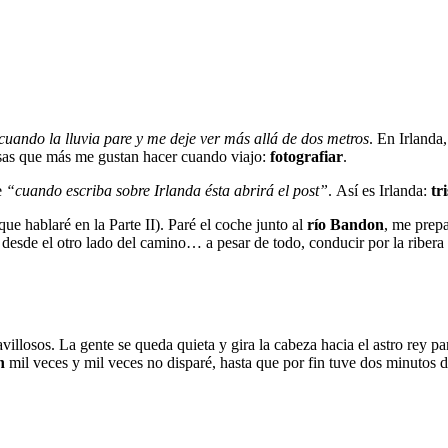
é cuando la lluvia pare y me deje ver más allá de dos metros
. En Irlanda
cosas que más me gustan hacer cuando viajo:
fotografiar
.
e
“cuando escriba sobre Irlanda ésta abrirá el post”
. Así es Irlanda:
tri
e hablaré en la Parte II). Paré el coche junto al
río Bandon
, me prepa
rlo desde el otro lado del camino… a pesar de todo, conducir por la riber
villosos. La gente se queda quieta y gira la cabeza hacia el astro rey p
n
mil veces y mil veces no disparé, hasta que por fin tuve dos minutos d