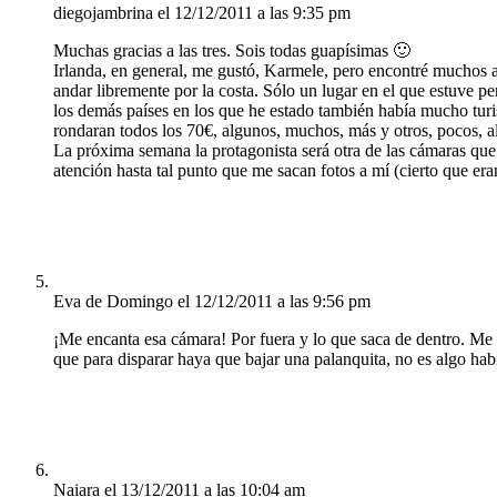
diegojambrina
el 12/12/2011 a las 9:35 pm
Muchas gracias a las tres. Sois todas guapísimas 🙂
Irlanda, en general, me gustó, Karmele, pero encontré muchos a
andar libremente por la costa. Sólo un lugar en el que estuve pe
los demás países en los que he estado también había mucho tur
rondaran todos los 70€, algunos, muchos, más y otros, pocos, al
La próxima semana la protagonista será otra de las cámaras que
atención hasta tal punto que me sacan fotos a mí (cierto que era
Eva de Domingo
el 12/12/2011 a las 9:56 pm
¡Me encanta esa cámara! Por fuera y lo que saca de dentro. Me g
que para disparar haya que bajar una palanquita, no es algo habi
Naiara
el 13/12/2011 a las 10:04 am