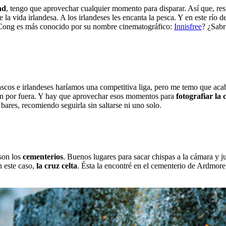
ad
, tengo que aprovechar cualquier momento para disparar. Así que, re
e la vida irlandesa. A los irlandeses les encanta la pesca. Y en este r
ue Cong es más conocido por su nombre cinematográfico:
Innisfree
? ¿Sabr
 Vascos e irlandeses haríamos una competitiva liga, pero me temo que ac
ecan por fuera. Y hay que aprovechar esos momentos para
fotografiar la 
 bares, recomiendo seguirla sin saltarse ni uno solo.
 son los
cementerios
. Buenos lugares para sacar chispas a la cámara y j
n este caso,
la cruz celta
. Ésta la encontré en el cementerio de Ardmore,