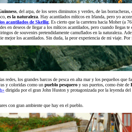
Guinness
, del arpa, de los seres diminutos y verdes, de las borracheras, d
sco,
es
la naturaleza
. Hay acantilados míticos en Irlanda, pero yo acon
los acantilados de Skellig
. Es cierto que la carretera hacia Moher (a 
rdes en deseos de llegar a los míticos acantilados, pero cuando llegas t
chiringos de souvenirs pretendidamente camuflados en la naturaleza. Ad
e mejor los acantilados. Sin duda, la peor experiencia de mi viaje. Por fa
 las redes, los grandes barcos de pesca en alta mar y los pequeños que 
ras y coloridas como un
pueblo pesquero
y sus puertos, como éste de
sh»
dirigida por el gran John Huston y protagonizada por la leyenda de
ares con gran ambiente que hay en el pueblo.