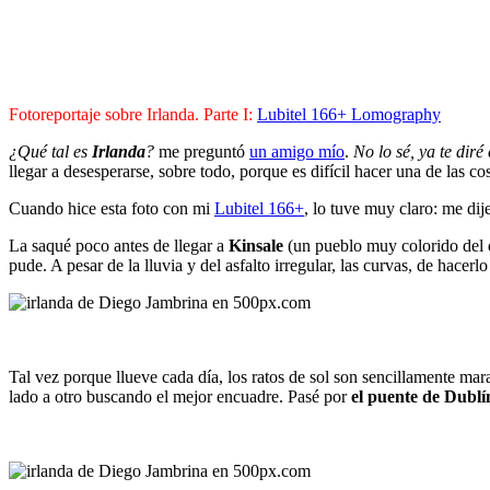
Fotoreportaje sobre Irlanda. Parte I:
Lubitel 166+ Lomography
¿Qué tal es
Irlanda
?
me preguntó
un amigo mío
.
No lo sé, ya te dir
llegar a desesperarse, sobre todo, porque es difícil hacer una de las 
Cuando hice esta foto con mi
Lubitel 166+
, lo tuve muy claro: me dij
La saqué poco antes de llegar a
Kinsale
(un pueblo muy colorido del qu
pude. A pesar de la lluvia y del asfalto irregular, las curvas, de hace
Tal vez porque llueve cada día, los ratos de sol son sencillamente mara
lado a otro buscando el mejor encuadre. Pasé por
el puente de Dublí