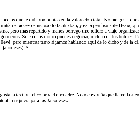
spectos que le quitaron puntos en la valoración total. No me gusta que
rmitían el acceso e incluso lo facilitaban, y es la península de Beara, 
ismo, pero más repartido y menos borrego (me refiero a viaje organiza
go menos. Si le echas morro puedes negociar, incluso en los hoteles. Per
 llevé, pero mientras tanto sigamos hablando aquí de lo dicho y de la c
n japoneses) :$ .
usta la textura, el color y el encuadre. No me extraña que llame la ate
tual ni siquiera para los Japoneses.