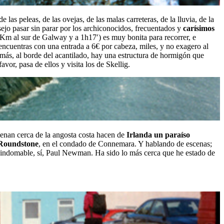
e las peleas, de las ovejas, de las malas carreteras, de la lluvia, de la
sejo pasar sin parar por los archiconocidos, frecuentados y
carísimos
76Km al sur de Galway y a 1h17′) es muy bonita para recorrer, e
e encuentras con una entrada a 6€ por cabeza, miles, y no exagero al
emás, al borde del acantilado, hay una estructura de hormigón que
vor, pasa de ellos y visita los de Skellig.
faenan cerca de la angosta costa hacen de
Irlanda un paraíso
Roundstone
, en el condado de Connemara. Y hablando de escenas;
l indomable, sí, Paul Newman. Ha sido lo más cerca que he estado de