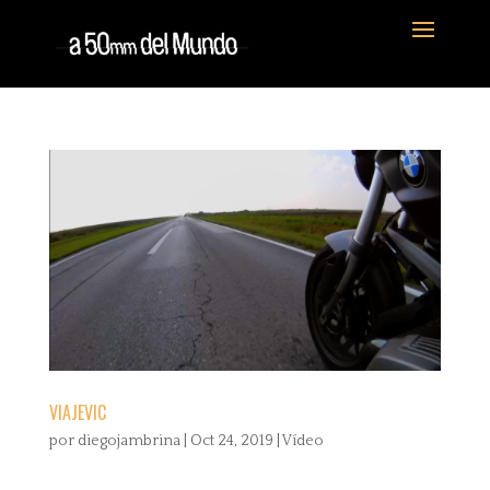
VIAJEVIC
por
diegojambrina
|
Oct 24, 2019
|
Vídeo