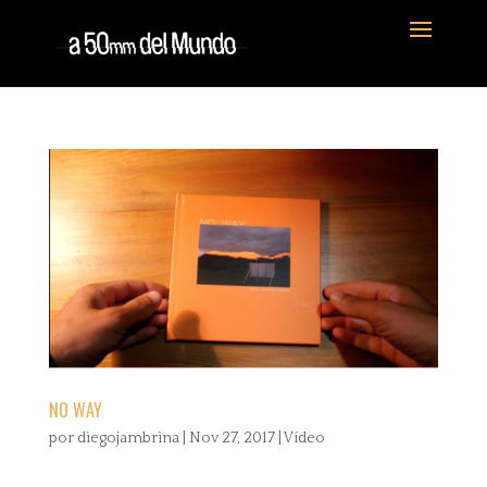
NO WAY
por
diegojambrina
|
Nov 27, 2017
|
Vídeo