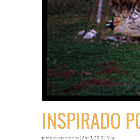
INSPIRADO P
por
diegojambrina
|
Abr 3, 2012
|
Blog