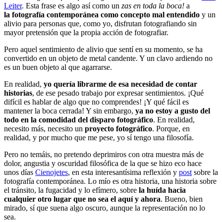
Leiter
. Esta frase es algo así como un
zas en toda la boca!
a
la fotografía contemporánea como concepto mal entendido
y un
alivio para personas que, como yo, disfrutan fotografiando sin
mayor pretensión que la propia acción de fotografiar.
Pero aquel sentimiento de alivio que sentí en su momento, se ha
convertido en un objeto de metal candente. Y un clavo ardiendo no
es un buen objeto al que agarrarse.
En realidad,
yo quería librarme de esa necesidad de contar
historias
, de ese pesado trabajo por expresar sentimientos. ¡Qué
difícil es hablar de algo que no comprendes! ¡Y qué fácil es
mantener la boca cerrada! Y sin embargo,
ya no estoy a gusto del
todo en la comodidad del disparo fotográfico
. En realidad,
necesito más, necesito un
proyecto fotográfico
. Porque, en
realidad, y por mucho que me pese, yo sí tengo una filosofía.
Pero no temáis, no pretendo deprimiros con otra muestra más de
dolor, angustia y oscuridad filosófica de la que se hizo eco hace
unos días
Cienojetes
, en esta interesantísima reflexión y
post
sobre la
fotografía contemporánea. Lo mío es otra historia, una historia sobre
el tránsito, la fugacidad y lo efímero, sobre
la huída hacia
cualquier otro lugar que no sea el aquí y ahora
. Bueno, bien
mirado, sí que suena algo oscuro, aunque la representación no lo
sea.