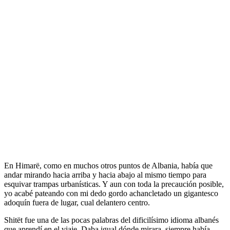
En Himarë, como en muchos otros puntos de Albania, había que
andar mirando hacia arriba y hacia abajo al mismo tiempo para
esquivar trampas urbanísticas. Y aun con toda la precaución posible,
yo acabé pateando con mi dedo gordo achancletado un gigantesco
adoquín fuera de lugar, cual delantero centro.
Shitët fue una de las pocas palabras del dificilísimo idioma albanés
que aprendí en el viaje. Daba igual dónde mirara, siempre había