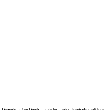
Desembarqué en Durrës, uno de los puertos de entrada y salida de